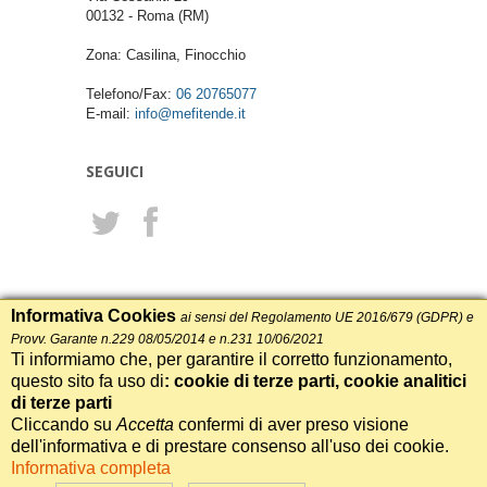
00132
-
Roma
(RM)
Zona: Casilina, Finocchio
Telefono/Fax:
06 20765077
E-mail:
info@mefitende.it
SEGUICI
Informativa Cookies
ai sensi del Regolamento UE 2016/679 (GDPR) e
Provv. Garante n.229 08/05/2014 e n.231 10/06/2021
Ti informiamo che, per garantire il corretto funzionamento,
ME.FI. di Meloni Maurizio e C. s.n.c.
questo sito fa uso di
: cookie di terze parti, cookie analitici
Via Cessaniti 29 - 00132 - Roma (RM)
P.Iva: 01809751009
di terze parti
Cliccando su
Accetta
confermi di aver preso visione
Informativa sui Cookie
dell'informativa e di prestare consenso all'uso dei cookie.
Informativa completa
Realizzazione Siti Web Itala