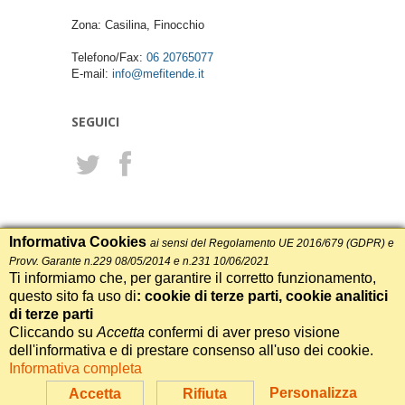
Zona: Casilina, Finocchio
Telefono/Fax:
06 20765077
E-mail:
info@mefitende.it
SEGUICI
Informativa Cookies
ai sensi del Regolamento UE 2016/679 (GDPR) e
Provv. Garante n.229 08/05/2014 e n.231 10/06/2021
Ti informiamo che, per garantire il corretto funzionamento,
ME.FI. di Meloni Maurizio e C. s.n.c.
questo sito fa uso di
Via Cessaniti 29 - 00132 - Roma (RM)
: cookie di terze parti, cookie analitici
P.Iva: 01809751009
di terze parti
Cliccando su
Accetta
confermi di aver preso visione
Informativa sui Cookie
dell'informativa e di prestare consenso all'uso dei cookie.
Informativa completa
Realizzazione Siti Web Itala
Personalizza
Accetta
Rifiuta